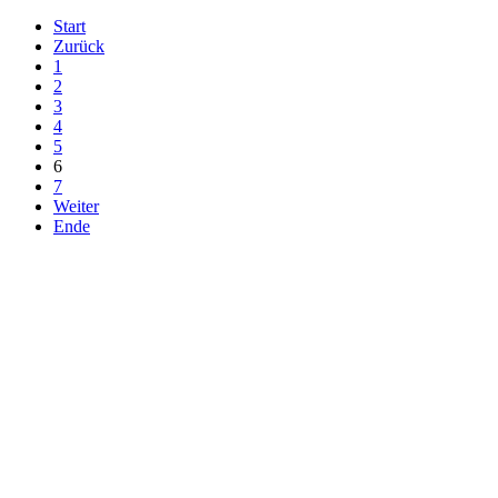
Start
Zurück
1
2
3
4
5
6
7
Weiter
Ende
Nahbereichs­schulverband
Kappeln
Schulsozialarbeit Kappeln
Hindenburgstrasse 2a
24376 Kappeln